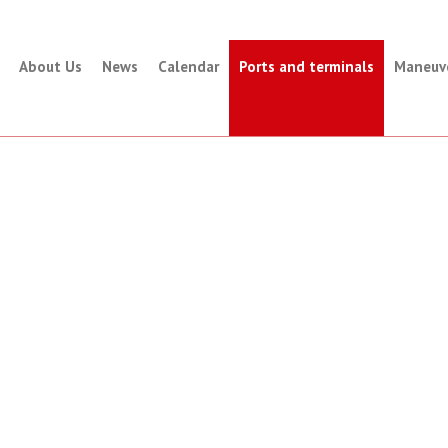
About Us
News
Calendar
Ports and terminals
Maneuv