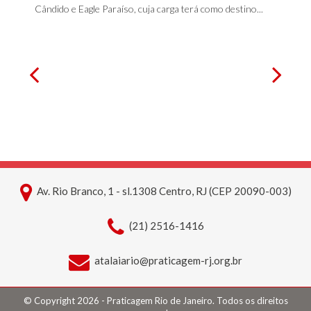
Cândido e Eagle Paraíso, cuja carga terá como destino...
Av. Rio Branco, 1 - sl.1308 Centro, RJ (CEP 20090-003)
(21) 2516-1416
atalaiario@praticagem-rj.org.br
© Copyright 2026 - Praticagem Rio de Janeiro. Todos os direitos