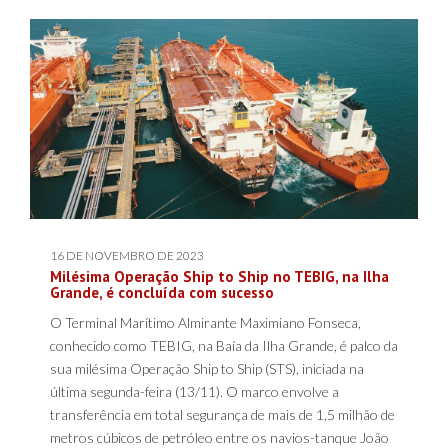
16 DE NOVEMBRO DE 2023
Milésima Operação Ship to Ship no TEBIG, na Ilha
Grande, é concluída com sucesso
O Terminal Marítimo Almirante Maximiano Fonseca,
conhecido como TEBIG, na Baía da Ilha Grande, é palco da
sua milésima Operação Ship to Ship (STS), iniciada na
última segunda-feira (13/11). O marco envolve a
transferência em total segurança de mais de 1,5 milhão de
metros cúbicos de petróleo entre os navios-tanque João