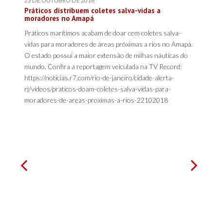
23 DE OUTUBRO DE 2018
Práticos distribuem coletes salva-vidas a
moradores no Amapá
Práticos marítimos acabam de doar cem coletes salva-
vidas para moradores de áreas próximas a rios no Amapá.
O estado possui a maior extensão de milhas náuticas do
mundo. Confira a reportagem veiculada na TV Record:
https://noticias.r7.com/rio-de-janeiro/cidade-alerta-
rj/videos/praticos-doam-coletes-salva-vidas-para-
moradores-de-areas-proximas-a-rios-22102018